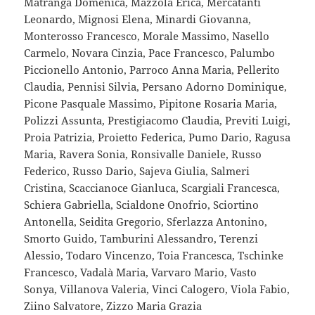
Matranga Domenica, Mazzola Erica, Mercatanti
Leonardo, Mignosi Elena, Minardi Giovanna,
Monterosso Francesco, Morale Massimo, Nasello
Carmelo, Novara Cinzia, Pace Francesco, Palumbo
Piccionello Antonio, Parroco Anna Maria, Pellerito
Claudia, Pennisi Silvia, Persano Adorno Dominique,
Picone Pasquale Massimo, Pipitone Rosaria Maria,
Polizzi Assunta, Prestigiacomo Claudia, Previti Luigi,
Proia Patrizia, Proietto Federica, Pumo Dario, Ragusa
Maria, Ravera Sonia, Ronsivalle Daniele, Russo
Federico, Russo Dario, Sajeva Giulia, Salmeri
Cristina, Scaccianoce Gianluca, Scargiali Francesca,
Schiera Gabriella, Scialdone Onofrio, Sciortino
Antonella, Seidita Gregorio, Sferlazza Antonino,
Smorto Guido, Tamburini Alessandro, Terenzi
Alessio, Todaro Vincenzo, Toia Francesca, Tschinke
Francesco, Vadalà Maria, Varvaro Mario, Vasto
Sonya, Villanova Valeria, Vinci Calogero, Viola Fabio,
Ziino Salvatore, Zizzo Maria Grazia