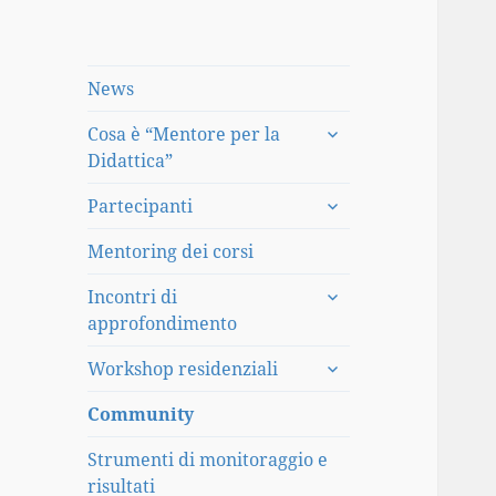
News
apri
Cosa è “Mentore per la
i
Didattica”
menù
apri
child
Partecipanti
i
menù
Mentoring dei corsi
child
apri
Incontri di
i
approfondimento
menù
apri
child
Workshop residenziali
i
menù
Community
child
Strumenti di monitoraggio e
risultati