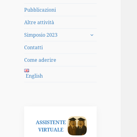
Pubblicazioni
Altre attività
apri
Simposio 2023
i
menù
Contatti
child
Come aderire
English
ASSISTENTE
VIRTUALE