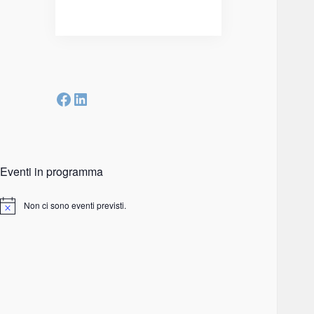
Facebook
LinkedIn
Eventi in programma
Non ci sono eventi previsti.
Notice